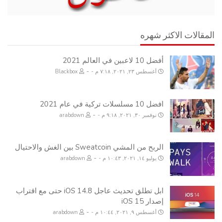
المقالات الاكثر شهره
أفضل 10 لاعبين في العالم 2021
-
أغسطس ٢٣, ٢٠٢١, ٧:١٨ م
Blackbox
افضل 10 مسلسلات تركية في عام 2021
-
نوفمبر ٣٠, ٢٠٢١, ٩:١٨ م
arabdown
الربح من المشي Sweatcoin بين الغش والاحتيال
-
يوليو ١٤, ٢٠٢١, ١٠:٤٣ م
arabdown
ابل تطلق تحديث عاجل iOS 14.8 حتى مع اقتراب
إصدار iOS 15
-
أغسطس ٩, ٢٠٢١, ١٠:٤٤ م
arabdown