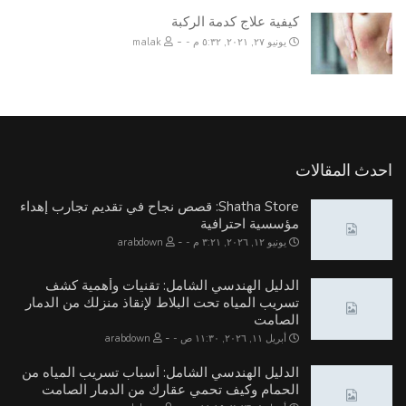
كيفية علاج كدمة الركبة
-
يونيو ٢٧, ٢٠٢١, ٥:٣٢ م
malak
احدث المقالات
Shatha Store: قصص نجاح في تقديم تجارب إهداء
مؤسسية احترافية
-
يونيو ١٢, ٢٠٢٦, ٣:٢١ م
arabdown
الدليل الهندسي الشامل: تقنيات وأهمية كشف
تسريب المياه تحت البلاط لإنقاذ منزلك من الدمار
الصامت
-
أبريل ١١, ٢٠٢٦, ١١:٣٠ ص
arabdown
الدليل الهندسي الشامل: أسباب تسريب المياه من
الحمام وكيف تحمي عقارك من الدمار الصامت