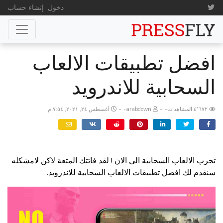
دخول
إنشاء حساب
افضل تطبيقات الالعاب
السحابية للاندرويد
-
-
٤٬٦٧٢ المشاهدات
arabdown
أغسطس ٢٤, ٢٠٢١, ٧:٥٤ م
تجرب الالعاب السحابية الى الان ! لقد فاتتك المتعة لاكن لامشكله
سنقدم لك
افضل تطبيقات الالعاب السحابية للاندرويد.