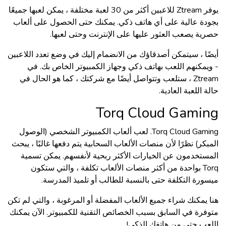
يوفر Ztream للاعبين أكثر من 30 لعبة مختلفة ، يمكن لعبها جميعًا
بجودة عالية على أي هاتف ذكي. يمكنك حتى الحصول على ألعاب
حصرية يصعب العثور عليها على الإنترنت وحتى لعبها.
أيضًا ، سيتمكن أصدقاؤك من الانض
مام إليك في وضع تعدد اللاعبين
- ويمكنهم اللعب بهاتف ذكي وجهاز الكمبيوتر الخاص بك. في
Ztream ، ستلعب وتتواصل أيضًا مع شركتك ، كما هو الحال في
حالة اللعبة العادية.
Torq Cloud Gamin
g
Torq Cloud Gaming. لعب ألعاب الكمبيوتر الشخصي (الوصول
المبكر) نظرًا لأن منصات الألعاب السحابية يتم دفعها غالبًا ، يبحث
المستخدمون عن الخيارات الأكثر ربحية لأنفسهم. يمكن تسمية
Torq بواحدة من أكثر منصات الألعاب تكلفة ، والتي ستكون
ميسورة التكلفة حتى بالنسبة للطالب أو تلميذ المدرسة.
هنا يمكنك شراء جميع الألعاب المفضلة أو المرغوبة ، والتي لم تكن
متوفرة في السابق بسبب الخصائص التقنية للكمبيوتر. الآن يمكنك
اللعب حتى من هاتفك الذكي!