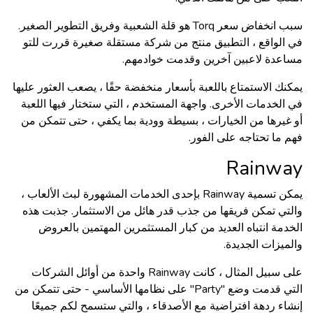
سبب انخفاض سعر Torq هو قلة الشعبية وفريق التطوير الصغير.
في الواقع ، التطبيق منتج من شركة مستقلة صغيرة قررت للتو
مساعدة لاعبين آخرين وقدمت خوادمهم.
يمكنك الاستمتاع باللعبة بأسعار منخفضة حقًا ، يصعب العثور عليها
في الخدمات الأخرى. واجهة المستخدم ، التي ستختار فيها اللعبة
أو غيرها من الخيارات ، بسيطة وودية بما يكفي ، حتى تتمكن من
فهم ما تحتاجه على الفور.
Rainwa
y
يمكن تسمية Rainway بإحدى الخدمات المشهورة لبث الألعاب ،
والتي تمكن فريقها من جذب قدر هائل من الاستثمار. جذبت هذه
الخدمة انتباه العديد من كبار المستثمرين المهتمين بالعروض
والميزات الجديدة.
على سبيل المثال ، كانت Rainway واحدة من أوائل الشركات
التي قدمت وضع "Party" على نظامها الأساسي - حتى تتمكن من
إنشاء ردهة افتراضية مع الأصدقاء ، والتي ستسمح لكم جميعًا