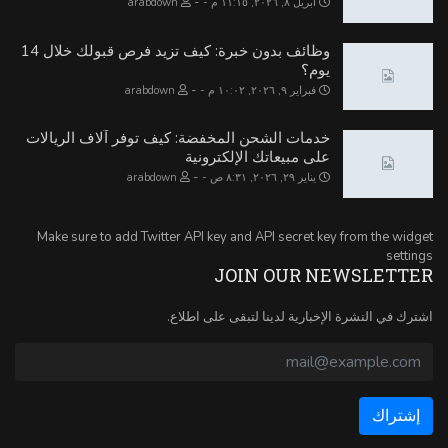
-
أبريل ٨, ٢٠٢٦, ١١:١٥ م
arabdown
وظائف بدون خبرة: كيف تزيد فرص قبولك خلال 14
يوم؟
-
فبراير ٩, ٢٠٢٦, ١٠:٠٢ م
arabdown
خدمات الشحن المخفضة: كيف توفر آلاف الريالات
على مبيعاتك الإلكترونية
-
يناير ٢٩, ٢٠٢٦, ٨:٣١ ص
arabdown
Make sure to add Twitter API key and API secret key from the widget
settings
JOIN OUR NEWSLETTER
اشترك في النشرة الإخبارية لدينا لتبقى على اطلاع.