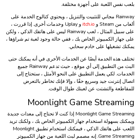
بلعب نفس اللعبة على أجهزة مختلفة.
Rainway مجاني للتثبيت والتنزيل ، ويحتوي كتالوج الخدمة على
ألعاب من Steam و
itch.io
و Uplay وخدمات أخرى. إذا قررت ،
على سبيل المثال ، لعب Rainway ليس على هاتفك الذكي ، ولكن
على جهاز الكمبيوتر الخاص بك ، ففي حالة وجود لعبة تم شراؤها ،
يمكنك تشغيلها على خادم سحابي.
تختلف هذه الخدمة أيضًا عن الخدمات الأخرى في أنه يمكنك حتى
البث من التطبيق إلى أي موقع ، حيث تدعم Rainway جميع
الخدمات. لكي يعمل التطبيق على النحو الأمثل ، ستحتاج إلى
اتصال إنترنت جيد وسريع حقًا ، وإلا فإنك تخاطر بالتعرض
للمقاطعة والتشتت عن لعبتك طوال الوقت.
Moonlight Game Streamin
g
Moonlight Game Streaming إذا كنت لا تحتاج إلى معدات جديدة
ويمكنك بسهولة استخدام جهاز الكمبيوتر الخاص بك ، ولكنك تريد
اللعب على هاتفك الذكي ، فيمكنك استخدام تطبيق Moonlight
Game Streaming. إنه مصمم لبث اللعبة من جهاز الكمبيوتر