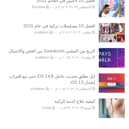
أفضل 10 لاعبين في العالم 2021
-
أغسطس ٢٣, ٢٠٢١, ٧:١٨ م
Blackbox
افضل 10 مسلسلات تركية في عام 2021
-
نوفمبر ٣٠, ٢٠٢١, ٩:١٨ م
arabdown
الربح من المشي Sweatcoin بين الغش والاحتيال
-
يوليو ١٤, ٢٠٢١, ١٠:٤٣ م
arabdown
ابل تطلق تحديث عاجل iOS 14.8 حتى مع اقتراب
إصدار iOS 15
-
أغسطس ٩, ٢٠٢١, ١٠:٤٤ م
arabdown
كيفية علاج كدمة الركبة
-
يونيو ٢٧, ٢٠٢١, ٥:٣٢ م
malak