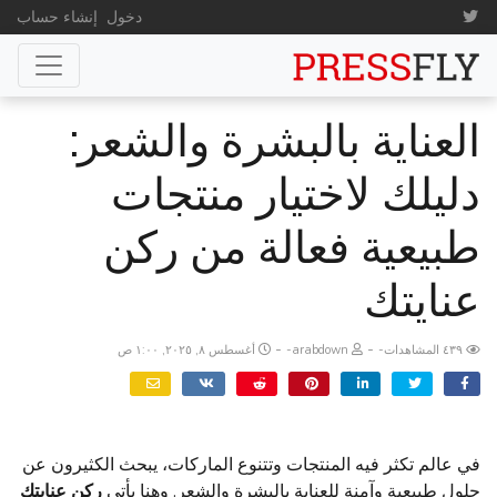
دخول
إنشاء حساب
العناية بالبشرة والشعر:
دليلك لاختيار منتجات
طبيعية فعالة من ركن
عنايتك
-
-
٤٣٩ المشاهدات
arabdown
أغسطس ٨, ٢٠٢٥, ١:٠٠ ص
في عالم تكثر فيه المنتجات وتتنوع الماركات، يبحث الكثيرون عن
حلول طبيعية وآمنة للعناية بالبشرة والشعر. وهنا يأتي
ركن عنايتك