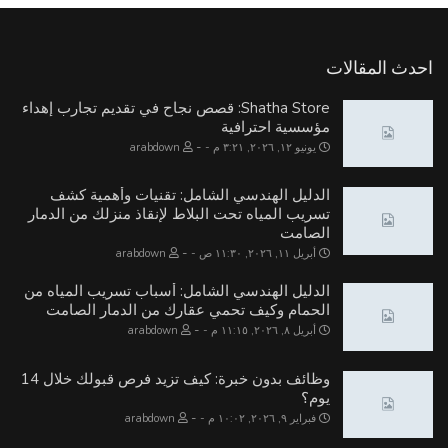
احدث المقالات
Shatha Store: قصص نجاح في تقديم تجارب إهداء
مؤسسية احترافية
-
يونيو ١٢, ٢٠٢٦, ٣:٢١ م
arabdown
الدليل الهندسي الشامل: تقنيات وأهمية كشف
تسريب المياه تحت البلاط لإنقاذ منزلك من الدمار
الصامت
-
أبريل ١١, ٢٠٢٦, ١١:٣٠ ص
arabdown
الدليل الهندسي الشامل: أسباب تسريب المياه من
الحمام وكيف تحمي عقارك من الدمار الصامت
-
أبريل ٨, ٢٠٢٦, ١١:١٥ م
arabdown
وظائف بدون خبرة: كيف تزيد فرص قبولك خلال 14
يوم؟
-
فبراير ٩, ٢٠٢٦, ١٠:٠٢ م
arabdown