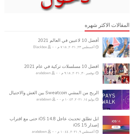
المقالات الاكثر شهره
أفضل 10 لاعبين في العالم 2021
-
أغسطس ٢٣, ٢٠٢١, ٧:١٨ م
Blackbox
افضل 10 مسلسلات تركية في عام 2021
-
نوفمبر ٣٠, ٢٠٢١, ٩:١٨ م
arabdown
الربح من المشي Sweatcoin بين الغش والاحتيال
-
يوليو ١٤, ٢٠٢١, ١٠:٤٣ م
arabdown
ابل تطلق تحديث عاجل iOS 14.8 حتى مع اقتراب
إصدار iOS 15
-
أغسطس ٩, ٢٠٢١, ١٠:٤٤ م
arabdown