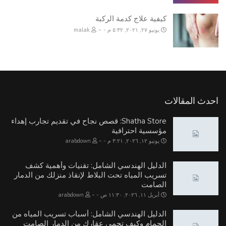
كيفية علاج كدمة الركبة
-
يونيو ٢٧, ٢٠٢١, ٥:٣٢ م
malak
احدث المقالات
Shatha Store: قصص نجاح في تقديم تجارب إهداء
مؤسسية احترافية
-
يونيو ١٢, ٢٠٢٦, ٣:٢١ م
arabdown
الدليل الهندسي الشامل: تقنيات وأهمية كشف
تسريب المياه تحت البلاط لإنقاذ منزلك من الدمار
الصامت
-
أبريل ١١, ٢٠٢٦, ١١:٣٠ ص
arabdown
الدليل الهندسي الشامل: أسباب تسريب المياه من
الحمام وكيف تحمي عقارك من الدمار الصامت