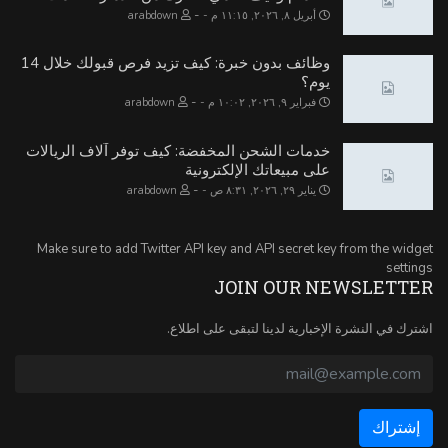
-
أبريل ٨, ٢٠٢٦, ١١:١٥ م
arabdown
وظائف بدون خبرة: كيف تزيد فرص قبولك خلال 14
يوم؟
-
فبراير ٩, ٢٠٢٦, ١٠:٠٢ م
arabdown
خدمات الشحن المخفضة: كيف توفر آلاف الريالات
على مبيعاتك الإلكترونية
-
يناير ٢٩, ٢٠٢٦, ٨:٣١ ص
arabdown
Make sure to add Twitter API key and API secret key from the widget
settings
JOIN OUR NEWSLETTER
اشترك في النشرة الإخبارية لدينا لتبقى على اطلاع.