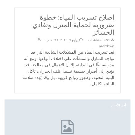
اصلاح تسريب المياه: خطوة
ضرورية لحماية المنزل وتفادي
الخسائر
-
-
٤٩٩ المشاهدات
يوليو ٩, ٢٠٢٥, ١٠:٤٢ م
arabdown
يُعد تسريب المياه من المشكلات الشائعة التي قد
تواجه المنازل والمنشآت على اختلاف أنواعها. ومع أنه
يبدو بسيطًا في البداية، إلا أن الإهمال في معالجته قد
يؤدي إلى أضرار جسيمة تشمل تلف الجدران، تآكل
البنية التحتية، وظهور روائح كريهة، بل وقد يُهدد سلامة
البناء بالكامل.
أخر الأخبار