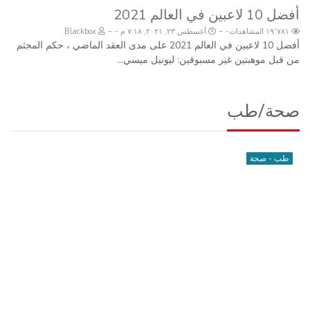
أفضل 10 لاعبين في العالم 2021
-
-
١٩٬٧٨١ المشاهدات
أغسطس ٢٣, ٢٠٢١, ٧:١٨ م
Blackbox
أفضل 10 لاعبين في العالم 2021 على مدى العقد الماضي ، حكم المجثم
من قبل موهبتين غير مسبوقين: ليونيل ميسي...
صحة/طب
طب - صحة