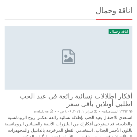
اناقة وجمال
اناقة وجمال
أفكار إطلالات نسائية رائعة في عيد الحب
اطلبي أونلاين بأقل سعر
-
-
١٬٦٦٣ المشاهدات
فبراير ١, ٢٠٢٤, ٨:٠٩ ص
arabdown
استعدي للاحتفال بعيد الحب بإطلالة نسائية رائعة تعكس روح الرومانسية
والجاذبية، قد تستوحي أفكارك من البليزرات الأنيقة والفساتين الرومانسية
باللون الأحمر الجذاب، استخدمي القطع المزخرفة بالدانتيل والمجوهرات
المتلألئة لإضافة لمسة إضافية من الأنوثة، اعتنقي الألوان الداكنة