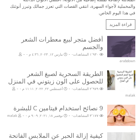
والمخملية لأجواء السهرة، انتقي القصات التي تعزز جمالك وتبرز أنوثتك
في هذا اليوم الخاص.
قراءة المزيد
أفضل متجر لبيع معطرات الشعر
والجسم
-
-
١٬٩٣٠ المشاهدات
مارس ١٢, ٢٠٢٣, ٤:٣٦ م
arabdown
الطريقة السحرية لصبغ الشعر
للحصول على الون زيتوني في المنزل
-
-
٢٬٩٧٩ المشاهدات
أغسطس ٢٢, ٢٠٢٢, ١١:١١ م
malak
9 نصائح استخدام فيتامين C للبشرة
-
-
٣٬١٧٧ المشاهدات
نوفمبر ١٨, ٢٠٢١, ٩:٠٩ م
malak
كيفية إزالة الحبر عن الملابس الفاتحة