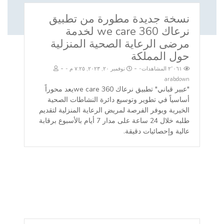
نسخة جديدة مطورة من تطبيق
نرعاك 360 we care لخدمة
مرضى الرعاية الصحية المنزلية
حول المملكة
-
-
٢٬٠٦١ المشاهدات
نوفمبر ٢٠, ٢٠٢٣, ٧:٢٥ م
arabdown
"عبير قباني" تطبيق نرعاك we care 360يعد محوراً
أساسياً في تطوير وتوسيع دائرة النشاطات الصحية
الخيرية ويوفر الفرصة لمريض الرعاية المنزلية لتقديم
طلبه خلال 24 ساعة على مدار 7 أيام بالأسبوع برقابة
عالية وإحصائيات دقيقة.
أخر الأخبار