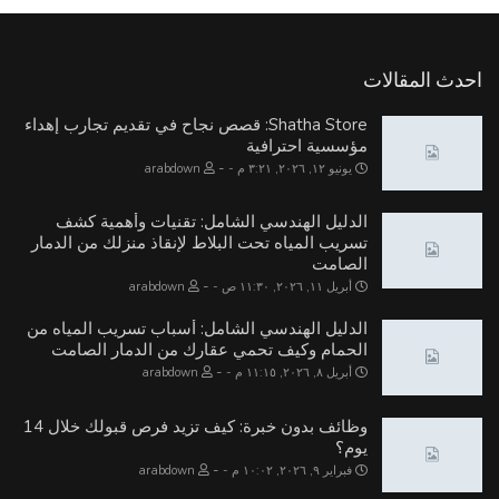
احدث المقالات
Shatha Store: قصص نجاح في تقديم تجارب إهداء
مؤسسية احترافية
-
يونيو ١٢, ٢٠٢٦, ٣:٢١ م
arabdown
الدليل الهندسي الشامل: تقنيات وأهمية كشف
تسريب المياه تحت البلاط لإنقاذ منزلك من الدمار
الصامت
-
أبريل ١١, ٢٠٢٦, ١١:٣٠ ص
arabdown
الدليل الهندسي الشامل: أسباب تسريب المياه من
الحمام وكيف تحمي عقارك من الدمار الصامت
-
أبريل ٨, ٢٠٢٦, ١١:١٥ م
arabdown
وظائف بدون خبرة: كيف تزيد فرص قبولك خلال 14
يوم؟
-
فبراير ٩, ٢٠٢٦, ١٠:٠٢ م
arabdown