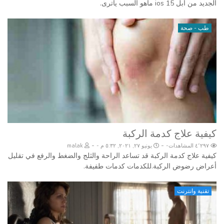
الجديد من ابل ios 15 ماهو السبب ياترى.
طب - صحة
كيفية علاج كدمة الركبة
-
-
٤٬٢٩٧ المشاهدات
يونيو ٢٧, ٢٠٢١, ٥:٣٢ م
malak
كيفية علاج كدمة الركبة قد تساعد الراحة والثلج والضغط والرفع في تقليل
أعراض رضوض الركبة.للكدمات كدمات طفيفة.
تقنية وانترنت