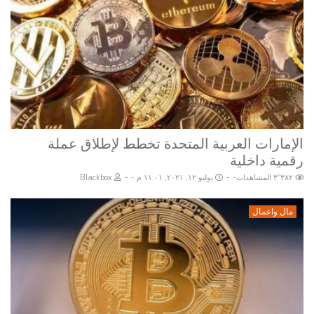
الإمارات العربية المتحدة تخطط لإطلاق عملة
رقمية داخلية
-
-
٣٬٣٨٢ المشاهدات
يوليو ١٢, ٢٠٢١, ١١:٠١ م
Blackbox
مال واعمال