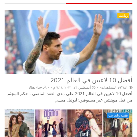
رياضة
أفضل 10 لاعبين في العالم 2021
-
-
١٩٬٧٨١ المشاهدات
أغسطس ٢٣, ٢٠٢١, ٧:١٨ م
Blackbox
أفضل 10 لاعبين في العالم 2021 على مدى العقد الماضي ، حكم المجثم
من قبل موهبتين غير مسبوقين: ليونيل ميسي...
تقنية وانترنت