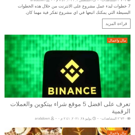
٢٬٧٠٩ المشاهدات
أغسطس ١, ٢٠٢١, ٧:٥١ م
arabdown
7 خطوات لبدء عمل مشروع على الانترنت من خلال هذه الخطوات
البسيطة التي يمكنك اتبعها في اي مشروع تفكر فية مهما كان.
قراءة المزيد
مال واعمال
تعرف على افضل 5 موقع شراء بيتكوين والعملات
الرقمية
-
-
٢٬٧٣٠ المشاهدات
يوليو ٢٨, ٢٠٢١, ٢:٤١ م
arabdown
مال واعمال