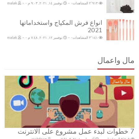
-
-
٢٬٩١٣ المشاهدات
نوفمبر ١٤, ٢٠٢١, ٩:٠٣ م
malak
انواع فرش المكياج واستخداماتها
2021
-
-
٣٬١٤١ المشاهدات
نوفمبر ١٢, ٢٠٢١, ٧:٤٨ م
malak
مال واعمال
مال واعمال
7 خطوات لبدء عمل مشروع على الانترنت
-
-