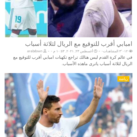
امبابي أقرب للتوقيع مع الريال لثلاثة أسباب
-
-
٣٬٠١٢ المشاهدات
أغسطس ٢٣, ٢٠٢١, ١٠:٥٣ م
arabdown
في عالم كرة القدم ليس هنالك تراجع تكهنات امبابي أقرب للتوقيع مع
الريال لثلاثة أسباب ياترى ماهذه الأسباب.
رياضة