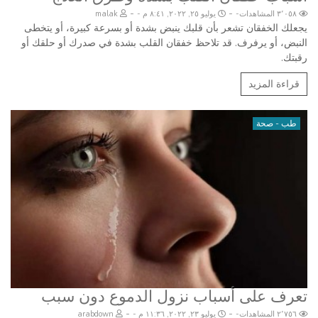
-
-
٣٬٠٥٨ المشاهدات
يوليو ٢٥, ٢٠٢٢, ٨:٤١ م
malak
يجعلك الخفقان تشعر بأن قلبك ينبض بشدة أو بسرعة كبيرة، أو يتخطى
النبض، أو يرفرف. قد تلاحظ خفقان القلب بشدة في صدرك أو حلقك أو
رقبتك.
قراءة المزيد
طب - صحة
تعرف على أسباب نزول الدموع دون سبب
-
-
٢٬٧٥٦ المشاهدات
يوليو ٢٣, ٢٠٢٢, ١١:٣٦ م
arabdown