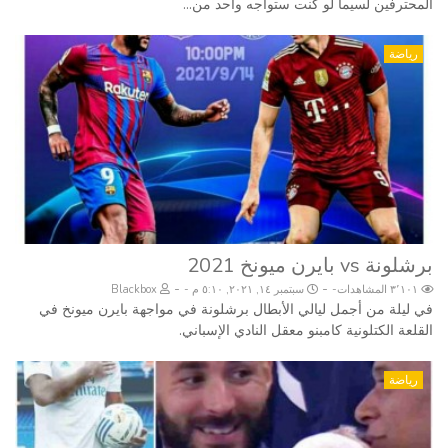
المحترفين لسيما لو كنت ستواجه واحد من...
رياضة
برشلونة vs بايرن ميونخ 2021
-
-
٣٬١٠١ المشاهدات
سبتمبر ١٤, ٢٠٢١, ٥:١٠ م
Blackbox
في ليلة من أجمل ليالي الأبطال برشلونة في مواجهة بايرن ميونخ في
القلعة الكتلونية كامبنو معقل النادي الإسباني.
رياضة