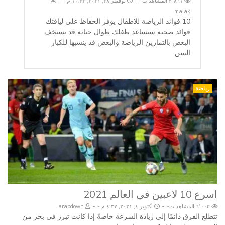
-
-
٢٬٨٦١ المشاهدات
نوفمبر ٢٨, ٢٠٢١, ١٠:٣٢ م
malak
10 فوائد الرياضة للاطفال يوفر الحفاظ على لياقتك
فوائد صحية ستساعد طفلك طوال حياته قد يستخف
البعض بالتمارين الرياضة والبعض قذ ينسبها للكبار
السن.
رياضة
اسرع 10 لاعبين في العالم 2021
-
-
٦٬٠٠٥ المشاهدات
أكتوبر ٤, ٢٠٢١, ٤:٣٧ م
arabdown
تتطلع الفرق دائمًا إلى زيادة السرعة خاصةً إذا كانت تبرز في بحر من