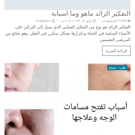
التفكير الزائد ماهو وما اسبابة
-
-
٢٬٤٧٣ المشاهدات
مايو ١٢, ٢٠٢٣, ٦:١٧ م
arabdown
التفكير الزائد هو نوع من التفكير السلبي الذي يميل إلى التركيز على
الأشياء السلبية في الحياة وتكرارها بشكل متكرر في العقل. وهو شائع بين
المرضى النفسيين
قراءة المزيد
طب - صحة