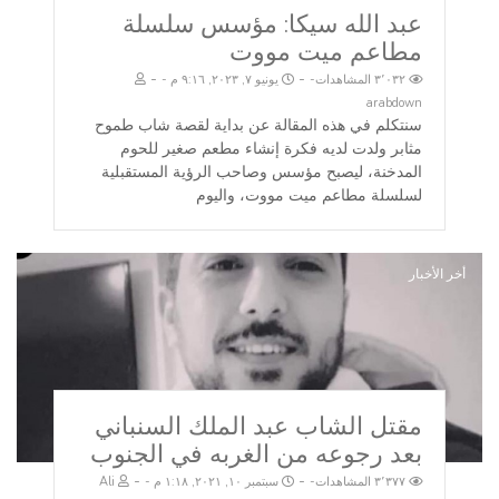
عبد الله سيكا: مؤسس سلسلة
مطاعم ميت مووت
-
-
٣٬٠٣٢ المشاهدات
يونيو ٧, ٢٠٢٣, ٩:١٦ م
arabdown
سنتكلم في هذه المقالة عن بداية لقصة شاب طموح
مثابر ولدت لديه فكرة إنشاء مطعم صغير للحوم
المدخنة، ليصبح مؤسس وصاحب الرؤية المستقبلية
لسلسلة مطاعم ميت مووت، واليوم
أخر الأخبار
مقتل الشاب عبد الملك السنباني
بعد رجوعه من الغربه في الجنوب
-
-
٣٬٣٧٧ المشاهدات
سبتمبر ١٠, ٢٠٢١, ١:١٨ م
Ali